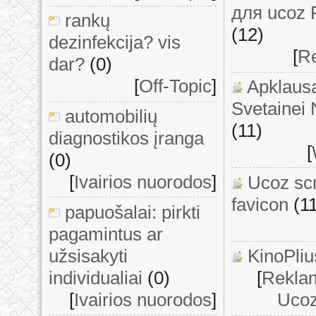
для ucoz 
rankų
(12)
dezinfekcija? vis
[
Re
dar?
(0)
[
Off-Topic
]
Apklaus
Svetainei
automobilių
(11)
diagnostikos įranga
[
(0)
[
Ivairios nuorodos
]
Ucoz scr
favicon
(1
papuošalai: pirkti
pagamintus ar
užsisakyti
KinoPliu
individualiai
(0)
[
Rekla
[
Ivairios nuorodos
]
Ucoz