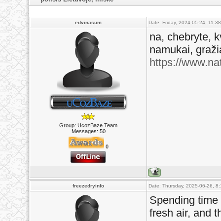
edvinasum
Date: Friday, 2024-05-24, 11:
na, chebryte, k
namukai, gražia
https://www.na
Group: UcozBaze Team
Messages:
50
0
freezedryinfo
Date: Thursday, 2025-06-26, 8
Spending time i
fresh air, and t