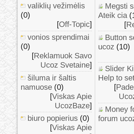
valiklių vežimėlis
Megsti 
(0)
Ateik cia
(
[
Off-Topic
]
[
Re
vonios sprendimai
Button s
(0)
ucoz
(10)
[
Reklamuok Savo
Ucoz Svetaine
]
Slider K
šiluma ir šaltis
Help to set
namuose
(0)
[
Padek
[
Viskas Apie
Ucoz
UcozBaze
]
Money fo
biuro popierius
(0)
forum uco
[
Viskas Apie