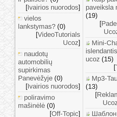
[
Ivairios nuorodos
]
paveiksla
(19)
vielos
[
Padek
lankstymas?
(0)
Ucoz
[
VideoTutorials
Ucoz
]
Mini-Ch
islendanti
naudotų
ucoz
(15)
automobilių
[
supirkimas
Panevėžyje
(0)
Mp3-Tau
[
Ivairios nuorodos
]
(13)
[
Rekla
poliravimo
Ucoz
mašinėlė
(0)
[
Off-Topic
]
Шаблон