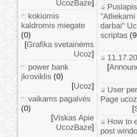
UcozBaze
]
Puslapis
kokiomis
"Atliekami 
kaldromis miegate
darbai" U
(0)
scriptas
(9
[
Grafika svetainėms
Ucoz
]
11.17.2
power bank
[
Announ
įkroviklis
(0)
[
Ucoz
]
User pe
vaikams pagalvės
Page ucoz
(0)
[
[
Viskas Apie
How to e
UcozBaze
]
post windo