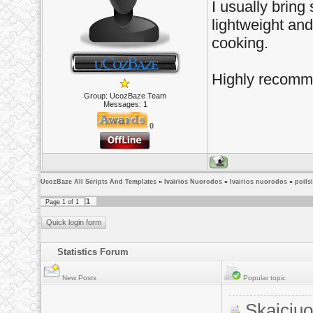
I usually brin
lightweight and
cooking.
Highly recomme
Group: UcozBaze Team
Messages:
1
0
UcozBaze All Scripts And Templates
»
Ivairios Nuorodos
»
Ivairios nuorodos
»
poils
1
Page
1
of
1
Statistics Forum
New Posts
Popular topic
Skaiciu