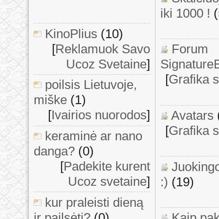
iki 1000 !
KinoPlius
(10)
[
Reklamuok Savo
Forum
Ucoz Svetaine
]
Signature
[
Grafika 
poilsis Lietuvoje,
miške
(1)
[
Ivairios nuorodos
]
Avatars
[
Grafika 
keraminė ar nano
danga?
(0)
[
Padekite kurent
Juoking
Ucoz svetaine
]
:)
(19)
kur praleisti dieną
ir pailsėti?
(0)
Kaip pak