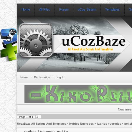
Home
All Files
Forum
uCoz Sistem
Templates
S
Home
·
Registration
·
Log In
New mes
1
Page
1
of
1
UcozBaze All Scripts And Templates
»
Ivairios Nuorodos
»
Ivairios nuorodos
»
poils
poilsis Lietuvoje, miške