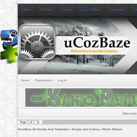
Home
All Files
Forum
uCoz Sistem
Templates
S
Home
·
Registration
·
Log In
New mes
1
Page
1
of
1
UcozBaze All Scripts And Templates
»
Scripts and Coding
»
Photo Albums