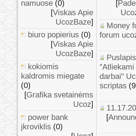
namuose
(0)
[
Padek
[
Viskas Apie
Ucoz
UcozBaze
]
Money fo
biuro popierius
(0)
forum uco
[
Viskas Apie
UcozBaze
]
Puslapis
kokiomis
"Atliekami 
kaldromis miegate
darbai" U
(0)
scriptas
(9
[
Grafika svetainėms
Ucoz
]
11.17.2
power bank
[
Announ
įkroviklis
(0)
[
Ucoz
]