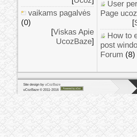
User pe
vaikams pagalvės
Page ucoz
(0)
[
[
Viskas Apie
How to e
UcozBaze
]
post windo
Forum
(8)
Site design by
uCozBaze
uCozBaze © 2011-2016