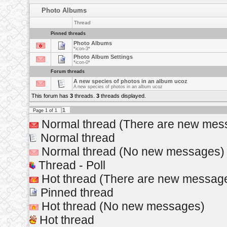
Photo Albums
Thread
Pinned threads
Photo Albums
*icon-3*
Photo Album Settings
*icon-0*
Forum threads
A new species of photos in an album ucoz
A new species of photos in an album ucoz
This forum has
3
threads.
3
threads displayed.
1
Page
1
of
1
Normal thread (There are new mes
Normal thread
Normal thread (No new messages)
Thread - Poll
Hot thread (There are new message
Pinned thread
Hot thread (No new messages)
Hot thread