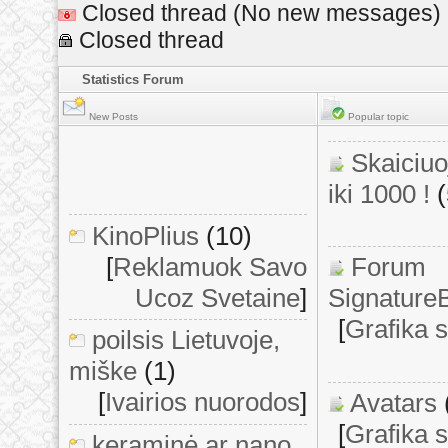
Closed thread (No new messages)
Closed thread
Statistics Forum
New Posts
Popular topic
Skaiciu
iki 1000 !
KinoPlius
(10)
[
Reklamuok Savo
Forum
Ucoz Svetaine
]
Signature
[
Grafika 
poilsis Lietuvoje,
miške
(1)
[
Ivairios nuorodos
]
Avatars
[
Grafika 
keraminė ar nano