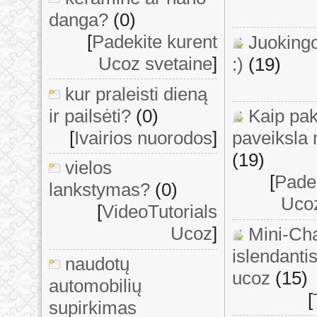
danga?
(0)
[
Padekite kurent
Juoking
Ucoz svetaine
]
:)
(19)
kur praleisti dieną
ir pailsėti?
(0)
Kaip pak
[
Ivairios nuorodos
]
paveiksla
(19)
vielos
[
Padek
lankstymas?
(0)
Ucoz
[
VideoTutorials
Ucoz
]
Mini-Ch
islendanti
naudotų
ucoz
(15)
automobilių
[
supirkimas