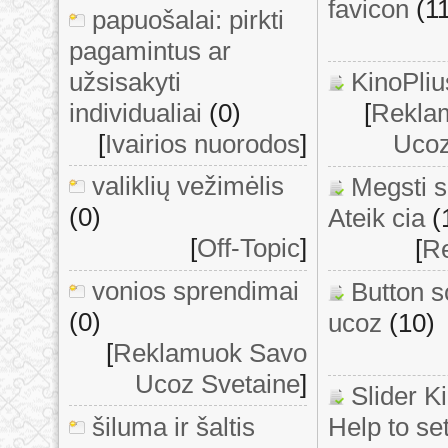
favicon
(1
papuošalai: pirkti
pagamintus ar
užsisakyti
KinoPliu
individualiai
(0)
[
Rekla
[
Ivairios nuorodos
]
Ucoz
valiklių vežimėlis
Megsti 
(0)
Ateik cia
(
[
Off-Topic
]
[
Re
vonios sprendimai
Button s
(0)
ucoz
(10)
[
Reklamuok Savo
Ucoz Svetaine
]
Slider K
šiluma ir šaltis
Help to set