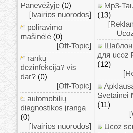
Panevėžyje
(0)
Mp3-Tau
[
Ivairios nuorodos
]
(13)
[
Rekla
poliravimo
Ucoz
mašinėlė
(0)
[
Off-Topic
]
Шаблон
для ucoz 
rankų
(12)
dezinfekcija? vis
[
Re
dar?
(0)
[
Off-Topic
]
Apklaus
Svetainei
automobilių
(11)
diagnostikos įranga
[
(0)
[
Ivairios nuorodos
]
Ucoz scr