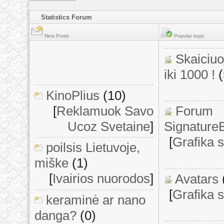
Statistics Forum
New Posts
Popular topic
Skaiciu
iki 1000 !
KinoPlius
(10)
[
Reklamuok Savo
Forum
Ucoz Svetaine
]
Signature
[
Grafika 
poilsis Lietuvoje,
miške
(1)
[
Ivairios nuorodos
]
Avatars
[
Grafika 
keraminė ar nano
danga?
(0)