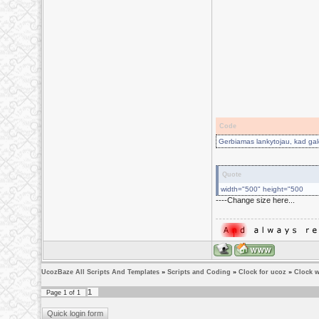
Code
Gerbiamas lankytojau, kad galėt
Quote
width="500" height="500
----Change size here...
UcozBaze All Scripts And Templates
»
Scripts and Coding
»
Clock for ucoz
»
Clock w
1
Page
1
of
1