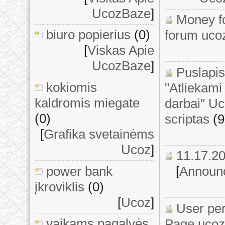
UcozBaze
]
Money fo
biuro popierius
(0)
forum uco
[
Viskas Apie
UcozBaze
]
Puslapis
kokiomis
"Atliekami 
kaldromis miegate
darbai" U
(0)
scriptas
(9
[
Grafika svetainėms
Ucoz
]
11.17.2
power bank
[
Announ
įkroviklis
(0)
[
Ucoz
]
User pe
vaikams pagalvės
Page ucoz