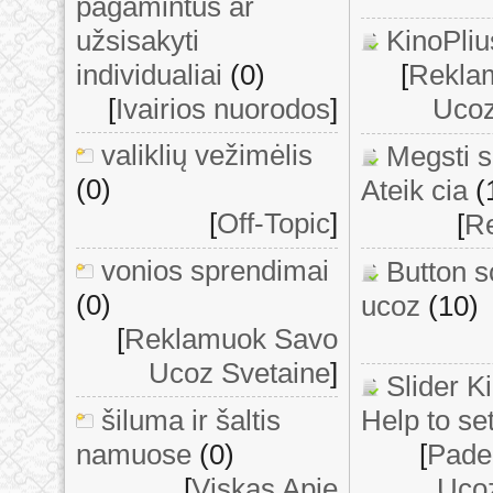
pagamintus ar
užsisakyti
KinoPliu
individualiai
(0)
[
Rekla
[
Ivairios nuorodos
]
Ucoz
valiklių vežimėlis
Megsti 
(0)
Ateik cia
(
[
Off-Topic
]
[
Re
vonios sprendimai
Button s
(0)
ucoz
(10)
[
Reklamuok Savo
Ucoz Svetaine
]
Slider K
šiluma ir šaltis
Help to set
namuose
(0)
[
Padek
[
Viskas Apie
Ucoz