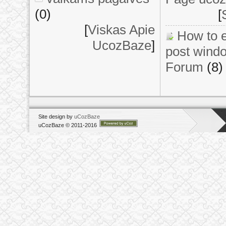
(0)
[
[
Viskas Apie
How to e
UcozBaze
]
post windo
Forum
(8)
Site design by
uCozBaze
uCozBaze © 2011-2016