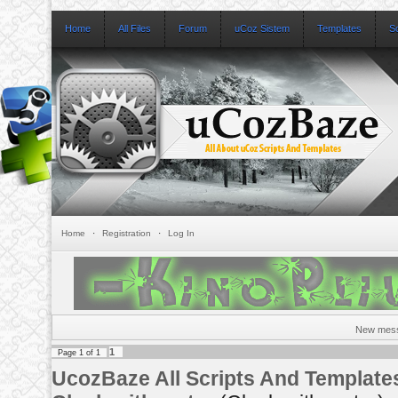
Home
All Files
Forum
uCoz Sistem
Templates
S
Home
·
Registration
·
Log In
New mes
1
Page
1
of
1
UcozBaze All Scripts And Template