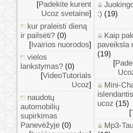
[
Padekite kurent
Juoking
Ucoz svetaine
]
:)
(19)
kur praleisti dieną
ir pailsėti?
(0)
Kaip pak
[
Ivairios nuorodos
]
paveiksla
(19)
vielos
[
Padek
lankstymas?
(0)
Ucoz
[
VideoTutorials
Ucoz
]
Mini-Ch
islendanti
naudotų
ucoz
(15)
automobilių
[
supirkimas
Panevėžyje
(0)
Mp3-Tau