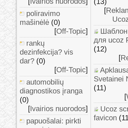
[
Ivairios nuorodos
]
(13)
[
Rekla
poliravimo
Ucoz
mašinėlė
(0)
[
Off-Topic
]
Шаблон
для ucoz 
rankų
(12)
dezinfekcija? vis
[
Re
dar?
(0)
[
Off-Topic
]
Apklaus
Svetainei
automobilių
(11)
diagnostikos įranga
[
(0)
[
Ivairios nuorodos
]
Ucoz scr
favicon
(1
papuošalai: pirkti